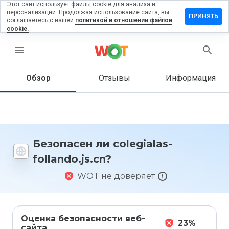
Этот сайт использует файлы cookie для анализа и
персонализации. Продолжая использование сайта, вы
тавить
ПРИНЯТЬ
соглашаетесь с нашей
политикой в отношении файлов
зыв на
cookie.
egialas-
lando.js.cn
menu
Обзор
Отзывы
Информация
Как бы
вы
оценили
этот
сайт от
Безопасен ли colegialas-
1 до 5?
follando.js.cn?
WOT не доверяет
Оценка безопасности веб-
23%
сайта