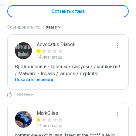
Оставить отзыв
Сортировать по:
Новые
Advocatus Diaboli
14 лет назад
Вредоносный - трояны / вирусы / эксплойты! 
/ Malware - trojans / viruses / exploits!
Показать перевод
Полезный
MarkGiles
14 лет назад
commovie-vxkt.in was listed at the ***** site in 