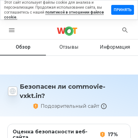
Этот сайт использует файлы cookie для анализа и
персонализации. Продолжая использование сайта, вы
тавить
ПРИНЯТЬ
соглашаетесь с нашей
политикой в отношении файлов
зыв на
cookie.
mmovie-
kt.in
menu
Обзор
Отзывы
Информация
Как бы
вы
оценили
этот
сайт от
Безопасен ли commovie-
1 до 5?
vxkt.in?
Подозрительный сайт
Оценка безопасности веб-
17%
сайта