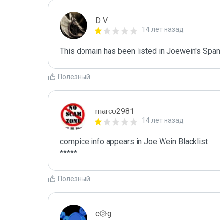
D V
14 лет назад
This domain has been listed in Joewein's Spam
Полезный
marco2981
14 лет назад
compice.info appears in Joe Wein Blacklist

*****
Полезный
c۞g