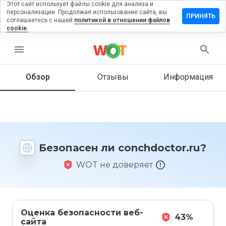
Этот сайт использует файлы cookie для анализа и
персонализации. Продолжая использование сайта, вы
авить
ПРИНЯТЬ
соглашаетесь с нашей
политикой в отношении файлов
ыв на
cookie.
hdoctor.ru
menu
Обзор
Отзывы
Информация
Как бы
вы
оценили
этот
сайт от
1 до 5?
Безопасен ли conchdoctor.ru?
WOT не доверяет
Оценка безопасности веб-
43%
сайта