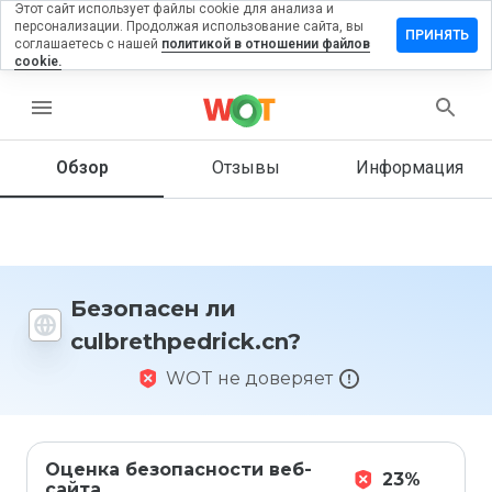
Этот сайт использует файлы cookie для анализа и
персонализации. Продолжая использование сайта, вы
вить отзыв
ПРИНЯТЬ
соглашаетесь с нашей
политикой в отношении файлов
cookie.
thpedrick.cn
menu
Обзор
Отзывы
Информация
Как бы
вы
оценили
этот
сайт от
1 до 5?
Безопасен ли
culbrethpedrick.cn?
WOT не доверяет
Оценка безопасности веб-
23%
сайта