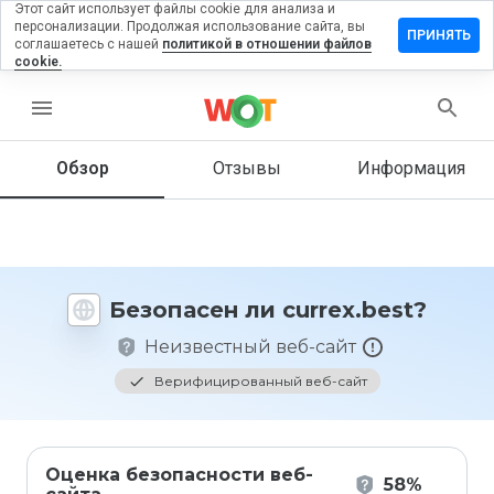
Этот сайт использует файлы cookie для анализа и
персонализации. Продолжая использование сайта, вы
тавить
ПРИНЯТЬ
соглашаетесь с нашей
политикой в отношении файлов
зыв на
cookie.
rrex.best
menu
Обзор
Отзывы
Информация
Как бы
вы
оценили
этот
сайт от
1 до 5?
Безопасен ли currex.best?
Неизвестный веб-сайт
Верифицированный веб-сайт
Оценка безопасности веб-
58%