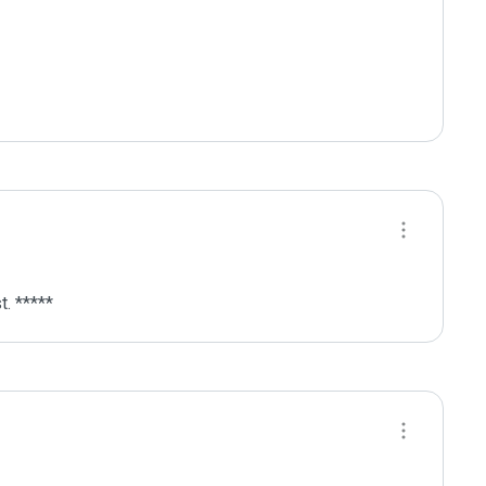
. *****