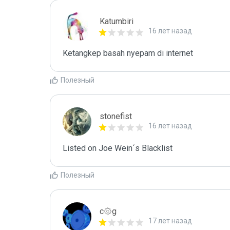
Katumbiri
16 лет назад
Ketangkep basah nyepam di internet
Полезный
stonefist
16 лет назад
Listed on Joe Wein´s Blacklist
Полезный
c۞g
17 лет назад