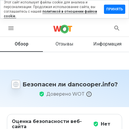
Этот сайт использует файлы cookie для анализа и
персонализации. Продолжая использование сайта, вы
авить
ПРИНЯТЬ
соглашаетесь с нашей
политикой в отношении файлов
ыв на
cookie.
ooper.info
menu
Обзор
Отзывы
Информация
Как бы
вы
оценили
этот
сайт от
1 до 5?
Безопасен ли dancooper.info?
Доверено WOT
Оценка безопасности веб-
Нет
сайта