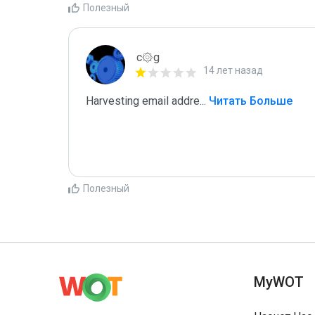
Полезный
c۞g
14 лет назад
Harvesting email addre
...
 Читать Больше
Полезный
MyWOT