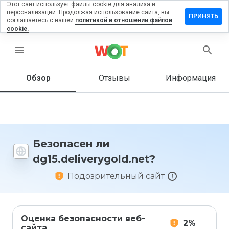
Этот сайт использует файлы cookie для анализа и
персонализации. Продолжая использование сайта, вы
ть отзыв на
ПРИНЯТЬ
соглашаетесь с нашей
политикой в отношении файлов
liverygold.net
cookie.
menu
Обзор
Отзывы
Информация
Как бы
вы
оценили
этот
сайт от
1 до 5?
Безопасен ли
dg15.deliverygold.net?
Подозрительный сайт
Оценка безопасности веб-
2%
сайта