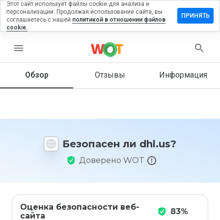
Этот сайт использует файлы cookie для анализа и
персонализации. Продолжая использование сайта, вы
ставить
ПРИНЯТЬ
соглашаетесь с нашей
политикой в отношении файлов
тзыв на
cookie.
hl.us
menu
Обзор
Отзывы
Информация
Как бы
вы
оценили
этот
сайт от
1 до 5?
Безопасен ли dhl.us?
Доверено WOT
Оценка безопасности веб-
83%
сайта