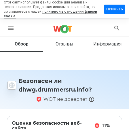
Этот сайт использует файлы cookie для анализа и
персонализации. Продолжая использование сайта, вы
ть отзыв на
ПРИНЯТЬ
соглашаетесь с нашей
политикой в отношении файлов
ummersru.info
cookie.
menu
Обзор
Отзывы
Информация
Как бы
вы
оценили
этот
сайт от
1 до 5?
Безопасен ли
dhwg.drummersru.info?
WOT не доверяет
Оценка безопасности веб-
11%
сайта