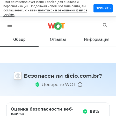
Этот сайт использует файлы cookie для анализа и
персонализации. Продолжая использование сайта, вы
тавить
ПРИНЯТЬ
соглашаетесь с нашей
политикой в отношении файлов
зыв на
cookie.
io.com.br
menu
Обзор
Отзывы
Информация
Как бы
вы
оценили
этот
сайт от
1 до 5?
Безопасен ли dicio.com.br?
Доверено WOT
Оценка безопасности веб-
89%
сайта