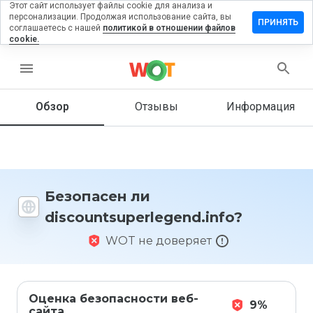
Этот сайт использует файлы cookie для анализа и
персонализации. Продолжая использование сайта, вы
 отзыв на
ПРИНЯТЬ
соглашаетесь с нашей
политикой в отношении файлов
uperlegend.info
cookie.
menu
Обзор
Отзывы
Информация
Как бы
вы
оценили
этот
сайт от
1 до 5?
Безопасен ли
discountsuperlegend.info?
WOT не доверяет
Оценка безопасности веб-
9%
сайта