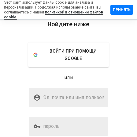
Этот сайт использует файлы cookie для анализа и
персонализации. Продолжая использование сайта, вы
вить
ПРИНЯТЬ
соглашаетесь с нашей
политикой в отношении файлов
в на
cookie.
rdolinina.ru
Войдите ниже
menu
Обзор
Отзывы
Информация
ВОЙТИ ПРИ ПОМОЩИ
Как бы
GOOGLE
вы
оценили
этот
или
сайт от
1 до 5?
Безопасен ли doctordolinina.ru?
Эл. почта или имя
WOT не доверяет
пользователя
пароль
Оценка безопасности веб-
52%
сайта