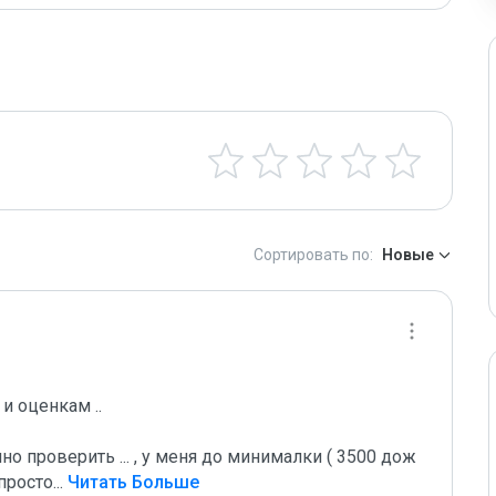
Сортировать по:
Новые
 оценкам ..

о проверить ... , у меня до минималки ( 3500 дож 
 просто
...
 Читать Больше