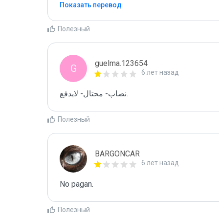
Показать перевод
Полезный
guelma.123654
G
6 лет назад
نصاب- محتال- لايدفع.
Полезный
BARGONCAR
6 лет назад
No pagan.
Полезный