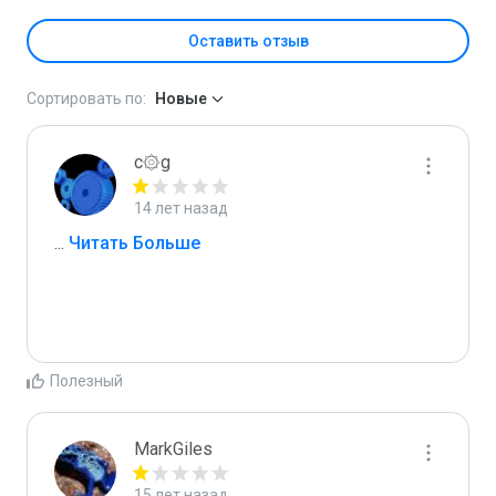
Оставить отзыв
Сортировать по:
Новые
c۞g
14 лет назад
...
 Читать Больше
Полезный
MarkGiles
15 лет назад