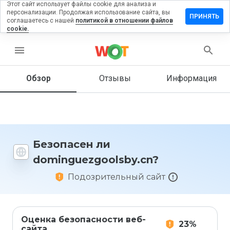
Этот сайт использует файлы cookie для анализа и
персонализации. Продолжая использование сайта, вы
ть отзыв на
ПРИНЯТЬ
соглашаетесь с нашей
политикой в отношении файлов
uezgoolsby.cn
cookie.
menu
Обзор
Отзывы
Информация
Как бы
вы
оценили
этот
сайт от
1 до 5?
Безопасен ли
dominguezgoolsby.cn?
Подозрительный сайт
Оценка безопасности веб-
23%
сайта