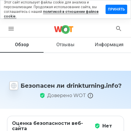
Этот сайт использует файлы cookie для анализа и
персонализации. Продолжая использование сайта, вы
вить
ПРИНЯТЬ
соглашаетесь с нашей
политикой в отношении файлов
в на
cookie.
turning.info
menu
Обзор
Отзывы
Информация
Как бы
вы
оценили
этот
сайт от
1 до 5?
Безопасен ли drinkturning.info?
Доверено WOT
Оценка безопасности веб-
Нет
сайта