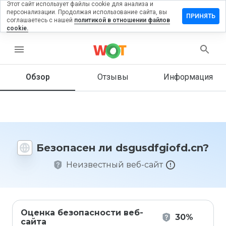
Этот сайт использует файлы cookie для анализа и
персонализации. Продолжая использование сайта, вы
вить
ПРИНЯТЬ
соглашаетесь с нашей
политикой в отношении файлов
в на
cookie.
sdfgiofd.cn
menu
Обзор
Отзывы
Информация
Как бы
вы
оценили
этот
сайт от
1 до 5?
Безопасен ли dsgusdfgiofd.cn?
Неизвестный веб-сайт
Оценка безопасности веб-
30%
сайта