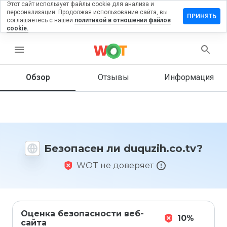
Этот сайт использует файлы cookie для анализа и
персонализации. Продолжая использование сайта, вы
тавить
ПРИНЯТЬ
соглашаетесь с нашей
политикой в отношении файлов
зыв на
cookie.
uzih.co.tv
menu
Обзор
Отзывы
Информация
Как бы
вы
оценили
этот
сайт от
1 до 5?
Безопасен ли duquzih.co.tv?
WOT не доверяет
Оценка безопасности веб-
10%
сайта