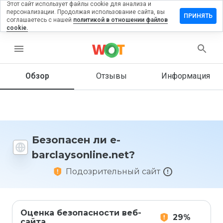
Этот сайт использует файлы cookie для анализа и
персонализации. Продолжая использование сайта, вы
вить отзыв
ПРИНЯТЬ
соглашаетесь с нашей
политикой в отношении файлов
cookie.
ysonline.net
menu
Обзор
Отзывы
Информация
Как бы
вы
оценили
этот
сайт от
1 до 5?
Безопасен ли e-
barclaysonline.net?
Подозрительный сайт
Оценка безопасности веб-
29%
сайта