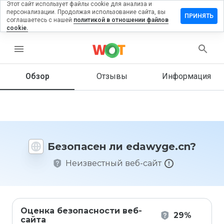
Этот сайт использует файлы cookie для анализа и
персонализации. Продолжая использование сайта, вы
тавить
ПРИНЯТЬ
соглашаетесь с нашей
политикой в отношении файлов
зыв на
cookie.
awyge.cn
menu
Обзор
Отзывы
Информация
Как бы
вы
оценили
этот
сайт от
1 до 5?
Безопасен ли edawyge.cn?
Неизвестный веб-сайт
Оценка безопасности веб-
29%
сайта