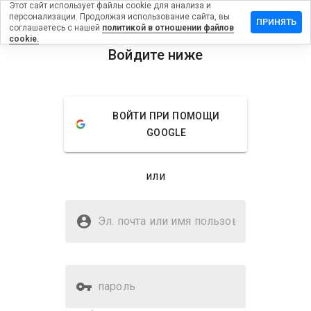
Этот сайт использует файлы cookie для анализа и
персонализации. Продолжая использование сайта, вы
вить
ПРИНЯТЬ
соглашаетесь с нашей
политикой в отношении файлов
в на
cookie.
dinsalad.info
Войдите ниже
menu
Обзор
Отзывы
Информация
ВОЙТИ ПРИ ПОМОЩИ
Как бы
GOOGLE
вы
оценили
этот
или
сайт от
1 до 5?
Безопасен ли eljardinsalad.info?
Эл. почта или имя
Подозрительный сайт
пользователя
пароль
Оценка безопасности веб-
30%
сайта