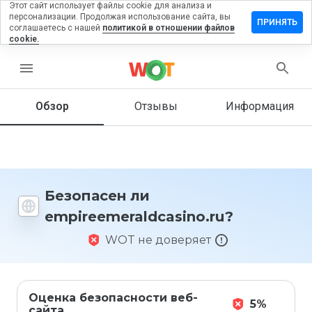
Этот сайт использует файлы cookie для анализа и
персонализации. Продолжая использование сайта, вы
ь отзыв на
ПРИНЯТЬ
соглашаетесь с нашей
политикой в отношении файлов
eraldcasino.ru
cookie.
menu
Обзор
Отзывы
Информация
Как бы
вы
оценили
этот
сайт от
1 до 5?
Безопасен ли
empireemeraldcasino.ru?
WOT не доверяет
Оценка безопасности веб-
5%
сайта