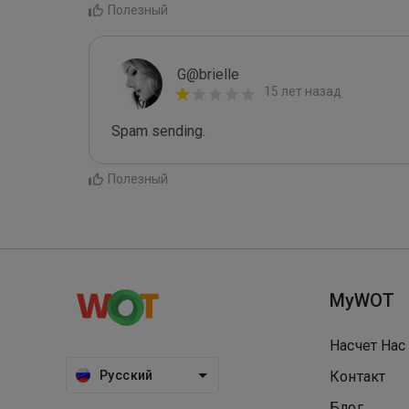
Полезный
G@brielle
15 лет назад
Spam sending.
Полезный
MyWOT
Насчет Нас
Русский
Контакт
Блог