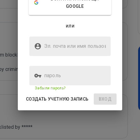
GOOGLE
или
Эл. почта или имя
пользователя
m blocklist maintained by Joe Wein.

y criminals who are out to defraud you.
пароль
Забыли пароль?
СОЗДАТЬ УЧЕТНУЮ ЗАПИСЬ
ВХОД
listed by *****