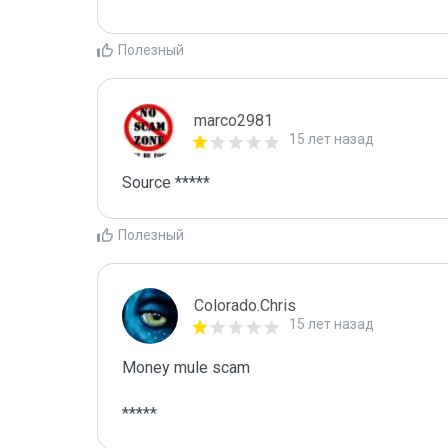
Полезный
marco2981
15 лет назад
Source *****
Полезный
Colorado.Chris
15 лет назад
Money mule scam

*****