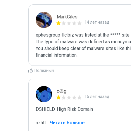
MarkGiles
14 лет назад
ephesgroup-llc.biz was listed at the ***** sit
The type of malware was defined as moneymul
You should keep clear of malware sites like thi
Полезный
c۞g
15 лет назад
DSHIELD. High Risk Domain

re:htt
...
 Читать Больше