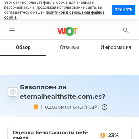
Этот сайт использует файлы cookie для анализа и
персонализации. Продолжая использование сайта, вы
ь отзыв на
ПРИНЯТЬ
соглашаетесь с нашей
политикой в отношении файлов
althsite.com.es
cookie.
menu
Обзор
Отзывы
Информация
Как бы
вы
оценили
этот
сайт от
1 до 5?
Безопасен ли
eternalhealthsite.com.es?
Подозрительный сайт
Оценка безопасности веб-
23%
сайта