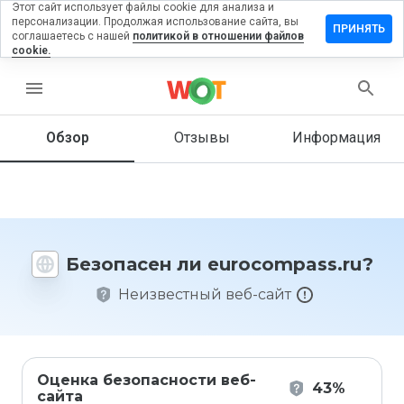
Этот сайт использует файлы cookie для анализа и
персонализации. Продолжая использование сайта, вы
вить
ПРИНЯТЬ
соглашаетесь с нашей
политикой в отношении файлов
в на
cookie.
compass.ru
menu
Обзор
Отзывы
Информация
Как бы
вы
оценили
этот
сайт от
1 до 5?
Безопасен ли eurocompass.ru?
Неизвестный веб-сайт
Оценка безопасности веб-
43%
сайта