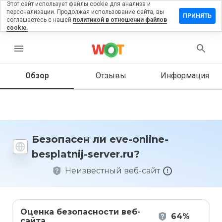
Этот сайт использует файлы cookie для анализа и
персонализации. Продолжая использование сайта, вы
ставить
ПРИНЯТЬ
соглашаетесь с нашей
политикой в отношении файлов
тзыв на
cookie.
e-
line-
menu
splatnij-
rver.ru
Обзор
Отзывы
Информация
Как бы
вы
оценили
Безопасен ли eve-online-
этот
besplatnij-server.ru?
сайт от
1 до 5?
Неизвестный веб-сайт
Оценка безопасности веб-
64%
сайта