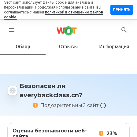
Этот сайт использует файлы cookie для анализа и
персонализации. Продолжая использование сайта, вы
ить отзыв
ПРИНЯТЬ
соглашаетесь с нашей
политикой в отношении файлов
cookie.
backclass.cn
menu
Обзор
Отзывы
Информация
Как бы
вы
оценили
этот
сайт от
1 до 5?
Безопасен ли
everybackclass.cn?
Подозрительный сайт
Оценка безопасности веб-
23%
сайта