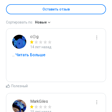
Оставить отзыв
Сортировать по:
Новые
c۞g
14 лет назад
...
 Читать Больше
Полезный
MarkGiles
15 лет назад