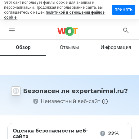
Этот сайт использует файлы cookie для анализа и
персонализации. Продолжая использование сайта, вы
авить
ПРИНЯТЬ
соглашаетесь с нашей
политикой в отношении файлов
ыв на
cookie.
rtanimal.ru
menu
Обзор
Отзывы
Информация
Как бы
вы
оценили
этот
сайт от
1 до 5?
Безопасен ли expertanimal.ru?
Неизвестный веб-сайт
Оценка безопасности веб-
22%
сайта