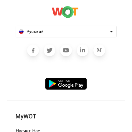
Русский
MyWOT
Насчет Нас