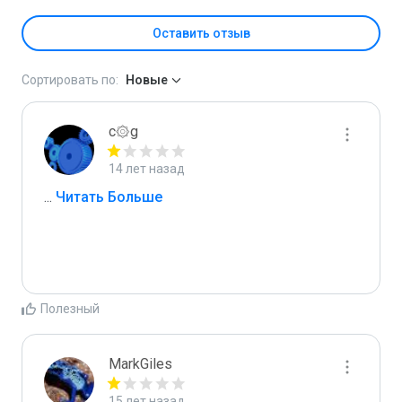
Оставить отзыв
Сортировать по:
Новые
c۞g
14 лет назад
...
 Читать Больше
Полезный
MarkGiles
15 лет назад