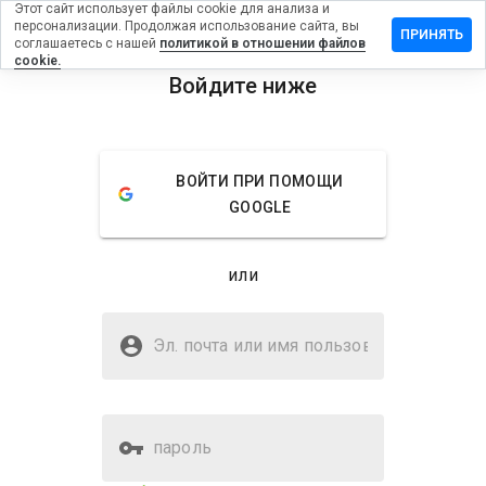
Этот сайт использует файлы cookie для анализа и
персонализации. Продолжая использование сайта, вы
вить
ПРИНЯТЬ
соглашаетесь с нашей
политикой в отношении файлов
в на
cookie.
anicolasrl.it
Войдите ниже
menu
Обзор
Отзывы
Информация
ВОЙТИ ПРИ ПОМОЩИ
Как бы
GOOGLE
вы
оценили
этот
или
сайт от
1 до 5?
Безопасен ли faiellanicolasrl.it?
Эл. почта или имя
Доверено WOT
пользователя
пароль
Оценка безопасности веб-
2%
сайта