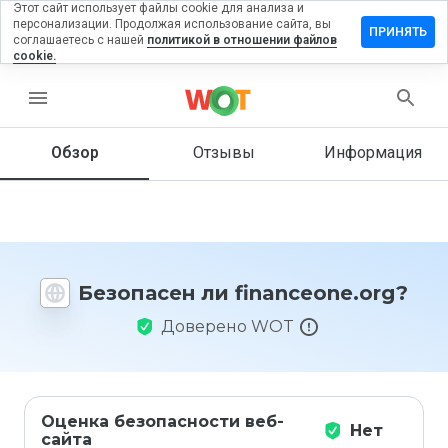
Этот сайт использует файлы cookie для анализа и
персонализации. Продолжая использование сайта, вы
авить
ПРИНЯТЬ
соглашаетесь с нашей
политикой в отношении файлов
ыв на
cookie.
nceone.org
menu
Обзор
Отзывы
Информация
Как бы
вы
оценили
этот
сайт от
1 до 5?
Безопасен ли financeone.org?
Доверено WOT
Оценка безопасности веб-
Нет
сайта