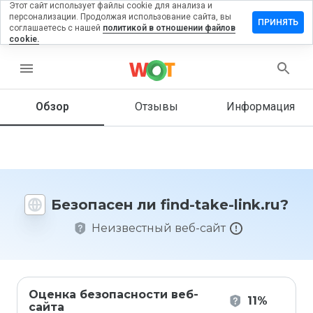
Этот сайт использует файлы cookie для анализа и
персонализации. Продолжая использование сайта, вы
ставить
ПРИНЯТЬ
соглашаетесь с нашей
политикой в отношении файлов
тзыв на
cookie.
ind-take-
nk.ru
menu
Обзор
Отзывы
Информация
Как бы
вы
оценили
этот
сайт от
Безопасен ли find-take-link.ru?
1 до 5?
Неизвестный веб-сайт
Оценка безопасности веб-
11%
сайта