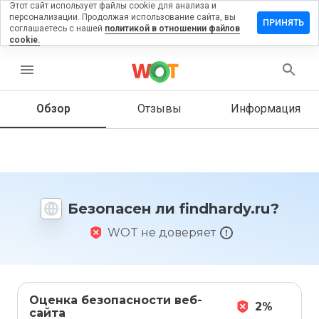
Этот сайт использует файлы cookie для анализа и
персонализации. Продолжая использование сайта, вы
тавить
ПРИНЯТЬ
соглашаетесь с нашей
политикой в отношении файлов
зыв на
cookie.
ndhardy.ru
menu
Обзор
Отзывы
Информация
Как бы
вы
оценили
этот
сайт от
1 до 5?
Безопасен ли findhardy.ru?
WOT не доверяет
Оценка безопасности веб-
2%
сайта