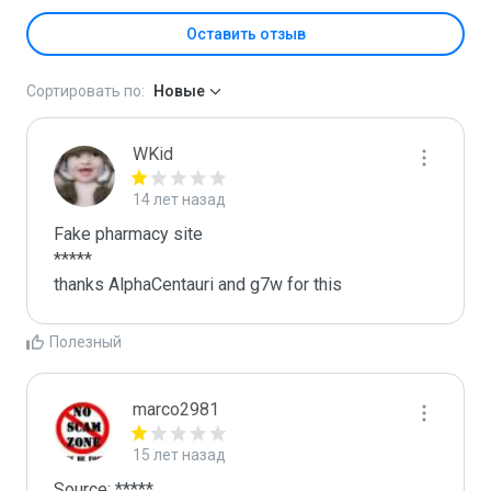
Оставить отзыв
Сортировать по:
Новые
WKid
14 лет назад
Fake pharmacy site

*****

thanks AlphaCentauri and g7w for this 
Полезный
marco2981
15 лет назад
Source: *****