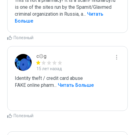
This is not a pharmacy! It is a scam! findhardy.ru 
is one of the sites run by the Spamit/Glavmed 
criminal organization in Russia, a
...
 Читать 
Больше
Полезный
c۞g
15 лет назад
Identity theft / credit card abuse

FAKE online pharm
...
 Читать Больше
Полезный