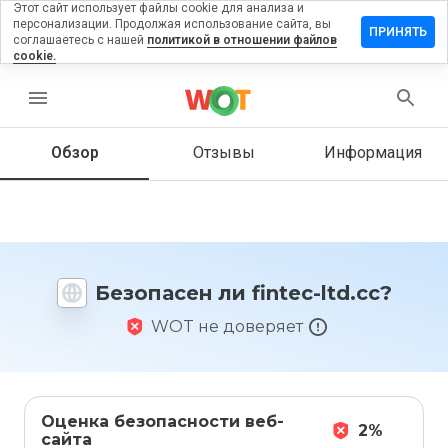
Этот сайт использует файлы cookie для анализа и
персонализации. Продолжая использование сайта, вы
ставить
ПРИНЯТЬ
соглашаетесь с нашей
политикой в отношении файлов
тзыв на
cookie.
ntec-
d.cc
menu
Обзор
Отзывы
Информация
Как бы
вы
оценили
этот
сайт от
Безопасен ли fintec-ltd.cc?
1 до 5?
WOT не доверяет
Оценка безопасности веб-
2%
сайта