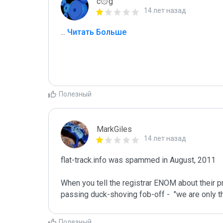
c۞g
14 лет назад
...
 Читать Больше
Полезный
MarkGiles
14 лет назад
flat-track.info was spammed in August, 2011

When you tell the registrar ENOM about their p
passing duck-shoving fob-off -  "we are only th
Полезный