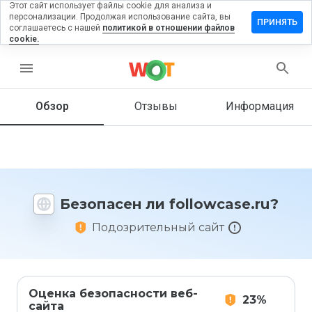
Этот сайт использует файлы cookie для анализа и
персонализации. Продолжая использование сайта, вы
авить
ПРИНЯТЬ
соглашаетесь с нашей
политикой в отношении файлов
ыв на
cookie.
lowcase.ru
menu
Обзор
Отзывы
Информация
Как бы
вы
оценили
этот
сайт от
1 до 5?
Безопасен ли followcase.ru?
Подозрительный сайт
Оценка безопасности веб-
23%
сайта