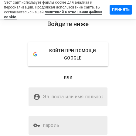
Этот сайт использует файлы cookie для анализа и
персонализации. Продолжая использование сайта, вы
вить
ПРИНЯТЬ
соглашаетесь с нашей
политикой в отношении файлов
в на
cookie.
tbarbar.info
Войдите ниже
menu
Обзор
Отзывы
Информация
ВОЙТИ ПРИ ПОМОЩИ
Как бы
GOOGLE
вы
оценили
этот
или
сайт от
1 до 5?
Безопасен ли forbitbarbar.info?
Эл. почта или имя
Неизвестный веб-сайт
пользователя
пароль
Оценка безопасности веб-
Нет
сайта