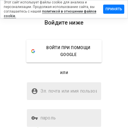
Этот сайт использует файлы cookie для анализа и
персонализации. Продолжая использование сайта, вы
тавить
ПРИНЯТЬ
соглашаетесь с нашей
политикой в отношении файлов
зыв на
cookie.
rpress.ru
Войдите ниже
menu
Обзор
Отзывы
Информация
ВОЙТИ ПРИ ПОМОЩИ
Как бы
GOOGLE
вы
оценили
этот
или
сайт от
1 до 5?
Безопасен ли forpress.ru?
Эл. почта или имя
Доверено WOT
пользователя
пароль
Оценка безопасности веб-
56%
сайта