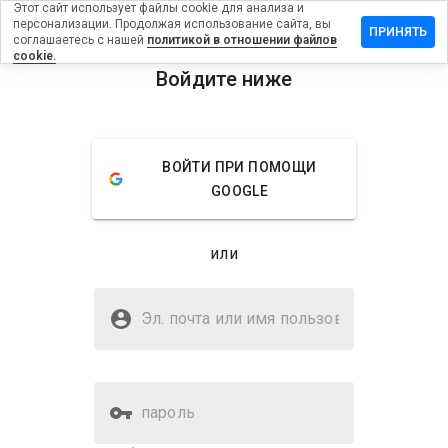
Этот сайт использует файлы cookie для анализа и
персонализации. Продолжая использование сайта, вы
ить отзыв
ПРИНЯТЬ
соглашаетесь с нашей
политикой в отношении файлов
cookie.
egameroyal.ru
Войдите ниже
menu
Обзор
Отзывы
Информация
ВОЙТИ ПРИ ПОМОЩИ
Как бы
GOOGLE
вы
оценили
этот
или
сайт от
1 до 5?
Безопасен ли
fortunegameroyal.ru?
Эл. почта или имя
пользователя
Подозрительный сайт
пароль
Оценка безопасности веб-
Нет
сайта