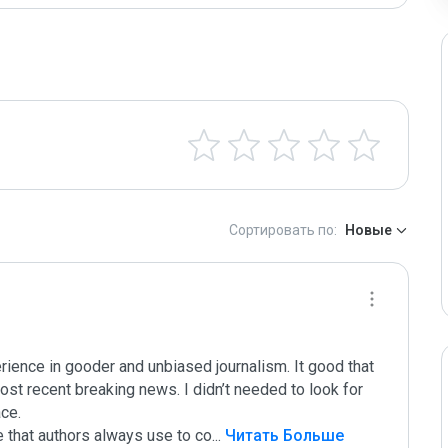
Сортировать по:
Новые
ience in gooder and unbiased journalism. It good that 
ost recent breaking news. I didn’t needed to look for 
e. 

 that authors always use to co
...
 Читать Больше