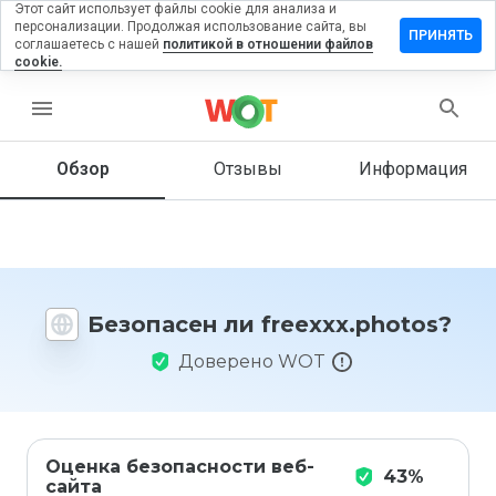
Этот сайт использует файлы cookie для анализа и
персонализации. Продолжая использование сайта, вы
авить
ПРИНЯТЬ
соглашаетесь с нашей
политикой в отношении файлов
ыв на
cookie.
xxx.photos
menu
Обзор
Отзывы
Информация
Как бы
вы
оценили
этот
сайт от
1 до 5?
Безопасен ли freexxx.photos?
Доверено WOT
Оценка безопасности веб-
43%
сайта