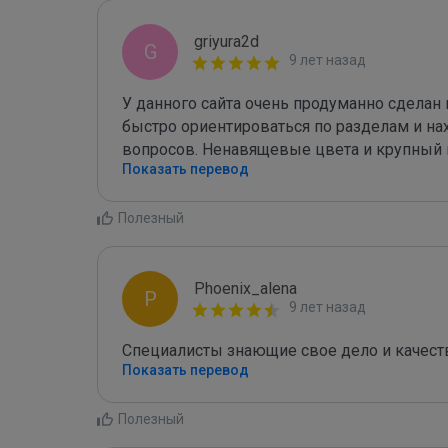
griyura2d
G
9 лет назад
У данного сайта очень продуманно сделан 
быстро ориентироваться по разделам и н
вопросов. Ненавящевые цвета и крупный 
Показать перевод
Полезный
Phoenix_alena
P
9 лет назад
Специалисты знающие свое дело и качеств
Показать перевод
Полезный