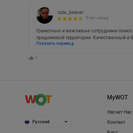
cute_beaver
9 лет назад
Грамотные и вежливые сотрудники помогл
придомовой территории. Качественный и б
Показать перевод
1
MyWOT
Насчет Нас
Русский
Контакт
Блог