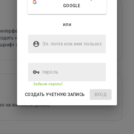
GOOGLE
или
интерфейс, что позволяет новому пользователю 
аходить нужную информацию при решении 
Эл. почта или имя
шрифт этому очень содействует.
пользователя
пароль
Забыли пароль?
СОЗДАТЬ УЧЕТНУЮ ЗАПИСЬ
ВХОД
о на высоком уровне. 