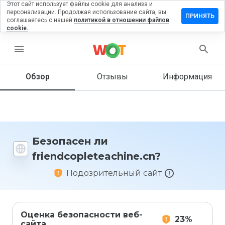
Этот сайт использует файлы cookie для анализа и
персонализации. Продолжая использование сайта, вы
ть отзыв на
ПРИНЯТЬ
соглашаетесь с нашей
политикой в отношении файлов
pleteachine.cn
cookie.
menu
Обзор
Отзывы
Информация
Как бы
вы
оценили
этот
сайт от
1 до 5?
Безопасен ли
friendcopleteachine.cn?
Подозрительный сайт
Оценка безопасности веб-
23%
сайта