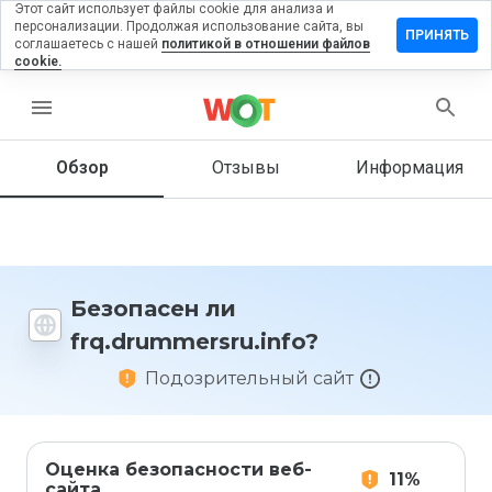
Этот сайт использует файлы cookie для анализа и
персонализации. Продолжая использование сайта, вы
ить отзыв
ПРИНЯТЬ
соглашаетесь с нашей
политикой в отношении файлов
cookie.
ummersru.info
menu
Обзор
Отзывы
Информация
Как бы
вы
оценили
этот
сайт от
1 до 5?
Безопасен ли
frq.drummersru.info?
Подозрительный сайт
Оценка безопасности веб-
11%
сайта