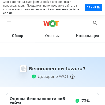
Этот сайт использует файлы cookie для анализа и
персонализации. Продолжая использование сайта, вы
ставить
ПРИНЯТЬ
соглашаетесь с нашей
политикой в отношении файлов
тзыв на
cookie.
za.ru
menu
Обзор
Отзывы
Информация
Как бы
вы
оценили
этот
сайт от
1 до 5?
Безопасен ли fuza.ru?
Доверено WOT
Оценка безопасности веб-
73%
сайта