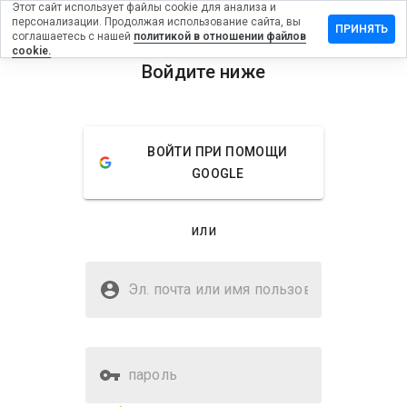
Этот сайт использует файлы cookie для анализа и
персонализации. Продолжая использование сайта, вы
вить отзыв
ПРИНЯТЬ
соглашаетесь с нашей
политикой в отношении файлов
cookie.
starsweb.ru
Войдите ниже
menu
Обзор
Отзывы
Информация
ВОЙТИ ПРИ ПОМОЩИ
Как бы
GOOGLE
вы
оценили
этот
или
сайт от
1 до 5?
Безопасен ли gamestarsweb.ru?
Эл. почта или имя
Подозрительный сайт
пользователя
пароль
Оценка безопасности веб-
Нет
сайта