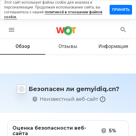
Этот сайт использует файлы cookie для анализа и
персонализации. Продолжая использование сайта, вы
тавить
ПРИНЯТЬ
соглашаетесь с нашей
политикой в отношении файлов
зыв на
cookie.
myidiq.cn
menu
Обзор
Отзывы
Информация
Как бы
вы
оценили
этот
сайт от
1 до 5?
Безопасен ли gemyidiq.cn?
Неизвестный веб-сайт
Оценка безопасности веб-
5%
сайта