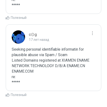
*****
Полезный
c۞g
17 лет назад
Seeking personal identifiable informatin for 
plausible abuse via Spam / Scam

Listed Domains registered at XIAMEN ENAME 
NETWORK TECHNOLOGY D/B/A ENAME.CN 
ENAME.COM

re:

*****
Полезный