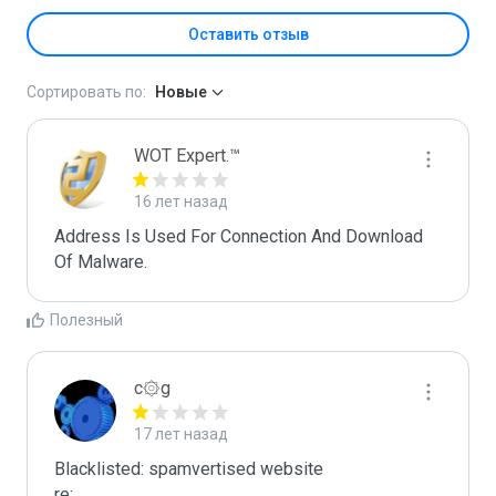
Оставить отзыв
Сортировать по:
Новые
WOT Expert.™
16 лет назад
Address Is Used For Connection And Download 
Of Malware.
Полезный
c۞g
17 лет назад
Blacklisted: spamvertised website

re:
